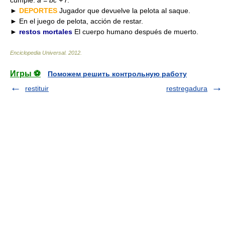
cumple:
a = bc + r
.
►
DEPORTES
Jugador que devuelve la pelota al saque.
► En el juego de pelota, acción de restar.
►
restos mortales
El cuerpo humano después de muerto.
Enciclopedia Universal
.
2012
.
Игры ⚽
Поможем решить контрольную работу
restituir
restregadura