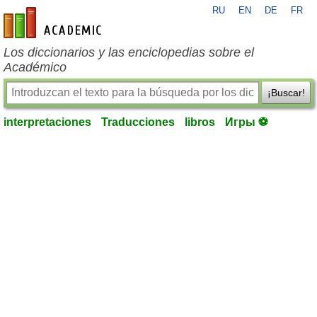
RU
EN
DE
FR
es-academic.com
Los diccionarios y las enciclopedias sobre el
Académico
¡Buscar!
interpretaciones
Traducciones
libros
Игры ⚽