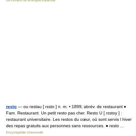
Diccionario de la lengua española
resto
— ou restau [ rɛsto ] n. m. • 1899; abrév. de restaurant ♦
Fam. Restaurant. Un petit resto pas cher. Resto U [ rɛstoy ] :
restaurant universitaire. Les restos du cœur, où sont servis l hiver
des repas gratuits aux personnes sans ressources. ● resto …
Encyclopédie Universelle