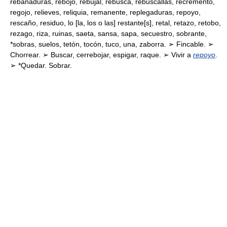
rebañaduras, rebojo, rebujal, rebusca, rebuscallas, recremento,
regojo, relieves, reliquia, remanente, replegaduras, repoyo,
rescaño, residuo, lo [la, los o las] restante[s], retal, retazo, retobo,
rezago, riza, ruinas, saeta, sansa, sapa, secuestro, sobrante,
*sobras, suelos, tetón, tocón, tuco, una, zaborra. ➢ Fincable. ➢
Chorrear. ➢ Buscar, cerrebojar, espigar, raque. ➢ Vivir a
repoyo
.
➢ *Quedar. Sobrar.