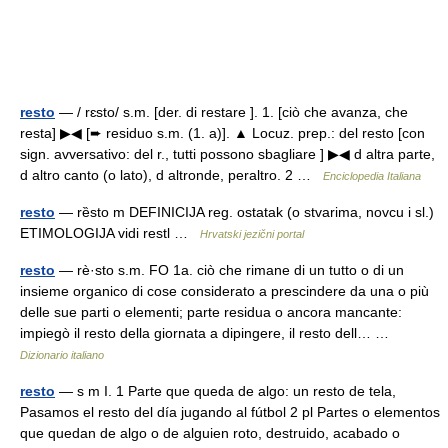
resto
— / rɛsto/ s.m. [der. di restare ]. 1. [ciò che avanza, che
resta] ▶◀ [➨ residuo s.m. (1. a)]. ▲ Locuz. prep.: del resto [con
sign. avversativo: del r., tutti possono sbagliare ] ▶◀ d altra parte,
d altro canto (o lato), d altronde, peraltro. 2 …
Enciclopedia Italiana
resto
— rȅsto m DEFINICIJA reg. ostatak (o stvarima, novcu i sl.)
ETIMOLOGIJA vidi restl …
Hrvatski jezični portal
resto
— rè·sto s.m. FO 1a. ciò che rimane di un tutto o di un
insieme organico di cose considerato a prescindere da una o più
delle sue parti o elementi; parte residua o ancora mancante:
impiegò il resto della giornata a dipingere, il resto dell… …
Dizionario italiano
resto
— s m I. 1 Parte que queda de algo: un resto de tela,
Pasamos el resto del día jugando al fútbol 2 pl Partes o elementos
que quedan de algo o de alguien roto, destruido, acabado o