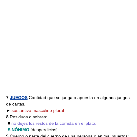
7
JUEGOS
Cantidad que se juega o apuesta en algunos juegos
de cartas.
►
sustantivo masculino plural
8
Residuos o sobras:
■
no dejes los restos de la comida en el plato.
SINÓNIMO
[desperdicios]
9
Cuerpo o parte del cuerpo de una persona o animal muertos: