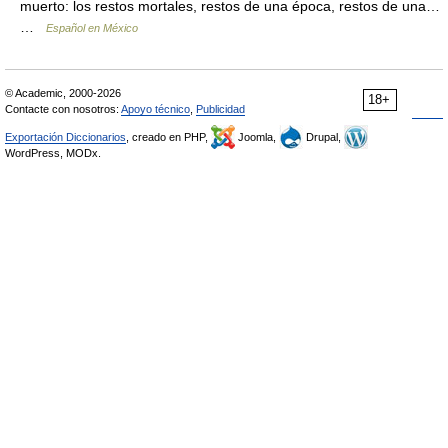
muerto: los restos mortales, restos de una época, restos de una…
…
Español en México
© Academic, 2000-2026
18+
Contacte con nosotros:
Apoyo técnico
,
Publicidad
Exportación Diccionarios
, creado en PHP,
Joomla,
Drupal,
WordPress, MODx.