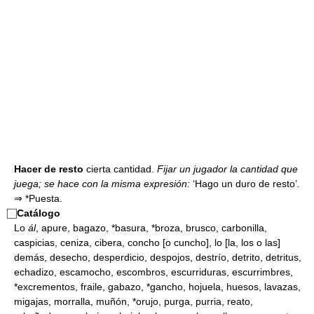
Hacer de resto
cierta cantidad.
Fijar un jugador la cantidad que
juega; se hace con la misma expresión:
‘Hago un duro de resto’
.
⇒
*Puesta.
⃞
Catálogo
Lo
ál
, apure, bagazo, *basura, *broza, brusco, carbonilla,
caspicias, ceniza, cibera, concho [o cuncho], lo [la, los o las]
demás, desecho, desperdicio, despojos, destrío, detrito, detritus,
echadizo, escamocho, escombros, escurriduras, escurrimbres,
*excrementos, fraile, gabazo, *gancho, hojuela, huesos, lavazas,
migajas, morralla, muñón, *orujo, purga, purria, reato,