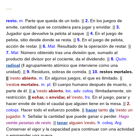
* * *
resto
.
m.
Parte que queda de un todo. ||
2.
En los juegos de
envite, cantidad que se considera para jugar y envidar. ||
3.
Jugador que devuelve la pelota al saque. ||
4.
En el juego de
pelota, sitio desde donde se resta. ||
5.
En el juego de pelota,
acción de restar. ||
6.
Mat.
Resultado de la operación de restar. ||
7.
Mat.
Número obtenido tras una división que, sumado al
producto del divisor por el cociente, da el dividendo. ||
8.
Quím.
radical
(ǁ agrupamiento atómico que interviene como una
unidad). ||
9.
Residuos, sobras de comida. ||
10.
restos mortales.
||
\resto
abierto.
m.
En algunos juegos, el que es ilimitado. ||
\resto
s mortales.
m.
pl.
El cuerpo humano después de muerto, o
parte de él. ||
a
\resto
abierto.
loc. adv.
coloq.
Ilimitadamente, sin
restricción.
||
echar,
o
envidar, el
\resto
.
frs.
En el juego, parar y
hacer envite de todo el caudal que alguien tiene en la mesa. ||
2.
coloqs.
Hacer todo el esfuerzo posible. ||
hacer
tanto
de
\resto
un
jugador.
fr.
Señalar la cantidad que puede ganar o perder.
Hago
veinte pesetas de resto.
||
tener
alguien
\resto
.
fr.
coloq.
Arg.
Conservar el vigor y la capacidad para continuar con una actividad
o emprender una nueva.